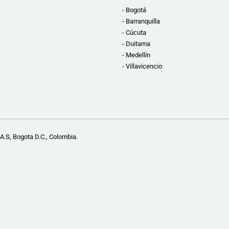
- Bogotá
- Barranquilla
- Cúcuta
- Duitama
- Medellín
- Villavicencio
A.S, Bogota D.C., Colombia.