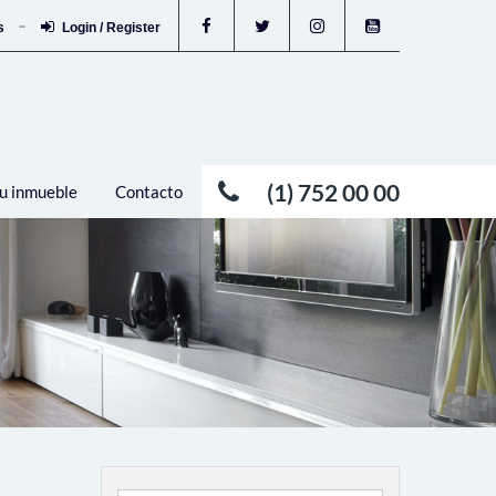
os
Login / Register
(1) 752 00 00
u inmueble
Contacto