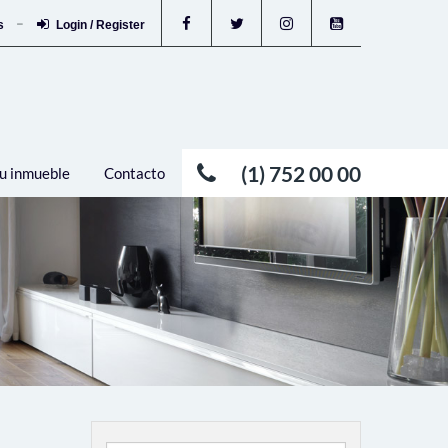
os
Login / Register
(1) 752 00 00
u inmueble
Contacto