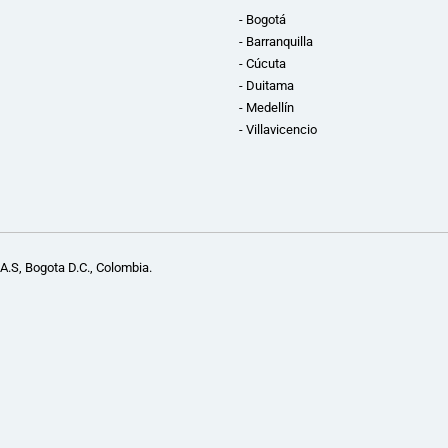
- Bogotá
- Barranquilla
- Cúcuta
- Duitama
- Medellín
- Villavicencio
A.S, Bogota D.C., Colombia.