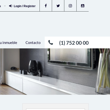
os
Login / Register
(1) 752 00 00
u inmueble
Contacto