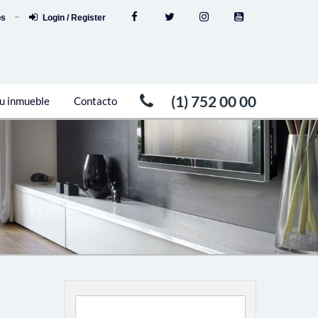
os
Login / Register
(1) 752 00 00
u inmueble
Contacto