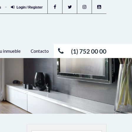
os
Login / Register
(1) 752 00 00
u inmueble
Contacto