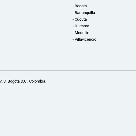
- Bogotá
- Barranquilla
- Cúcuta
- Duitama
- Medellín
- Villavicencio
A.S, Bogota D.C., Colombia.