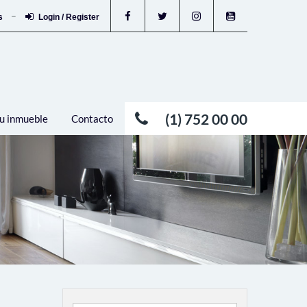
os
Login / Register
(1) 752 00 00
u inmueble
Contacto