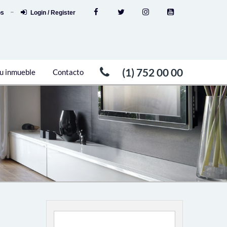
os
Login / Register
(1) 752 00 00
u inmueble
Contacto