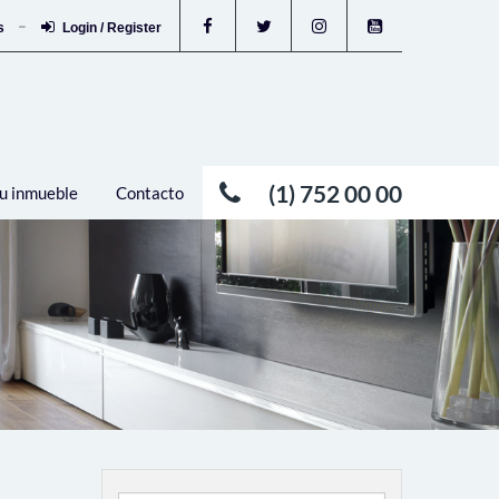
os
Login / Register
(1) 752 00 00
u inmueble
Contacto