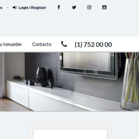
os
Login / Register
(1) 752 00 00
u inmueble
Contacto
,