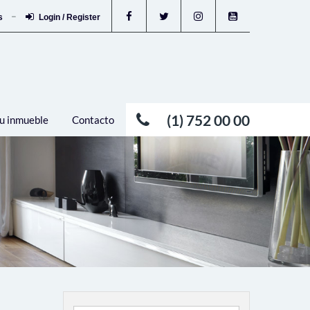
os
Login / Register
(1) 752 00 00
u inmueble
Contacto