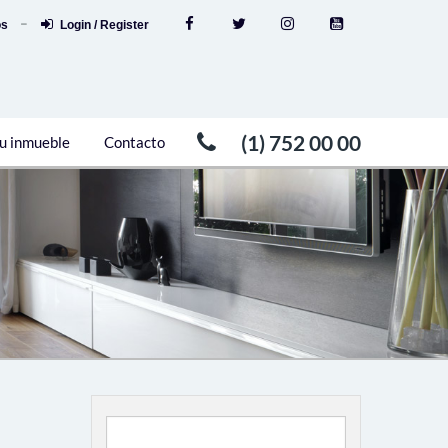
os
Login / Register
(1) 752 00 00
u inmueble
Contacto