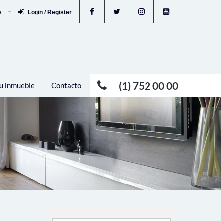
os
Login / Register
(1) 752 00 00
u inmueble
Contacto