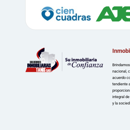
Inmobi
Brindamos 
nacional, 
acuerdo co
tendiente a
proporcion
integral d
y la socied