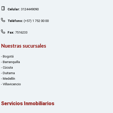
Celular:
3124449090
Teléfono:
(+57) 1 752 00 00
Fax:
7516233
Nuestras sucursales
- Bogotá
- Barranquilla
- Cúcuta
- Duitama
- Medellín
- Villavicencio
Servicios Inmobiliarios