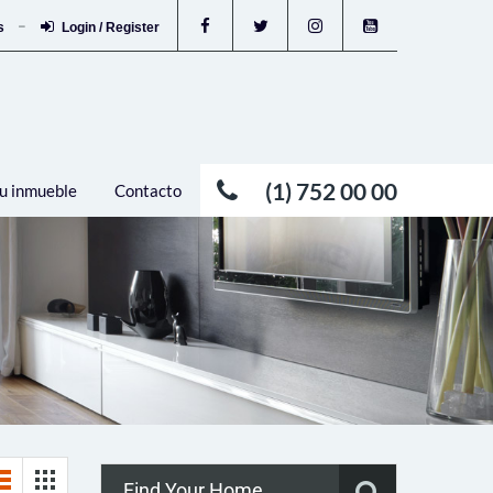
os
Login / Register
(1) 752 00 00
u inmueble
Contacto
Find Your Home