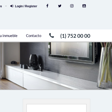
os
Login / Register
(1) 752 00 00
u inmueble
Contacto