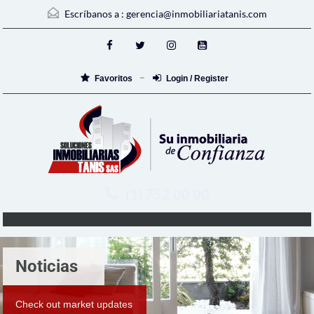
Escríbanos a :
gerencia@inmobiliariatanis.com
Favoritos
Login / Register
(1) 752 00 00
Noticias
Check out market updates