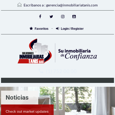
Escríbanos a :
gerencia@inmobiliariatanis.com
Favoritos
Login / Register
(1) 752 00 00
Noticias
Check out market updates