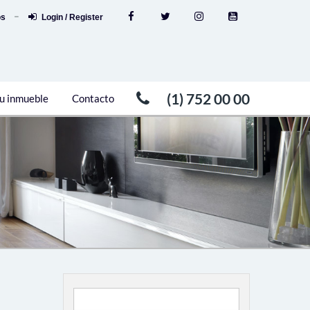
os
Login / Register
(1) 752 00 00
u inmueble
Contacto