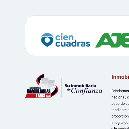
Inmobi
Brindamos 
nacional, 
acuerdo co
tendiente a
proporcion
integral d
y la socied