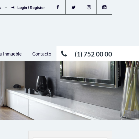
os
Login / Register
(1) 752 00 00
u inmueble
Contacto